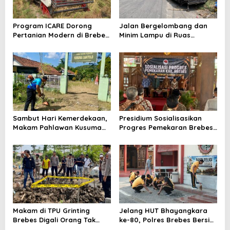
Program ICARE Dorong
Jalan Bergelombang dan
Pertanian Modern di Brebes,
Minim Lampu di Ruas
Produktivitas Padi Losari
Bumiayu–Bantarkawung
Tembus 10,2 Ton per Hektare
Telan Korban, Innova
Hantam Pohon di
Bantarkawung
Sambut Hari Kemerdekaan,
Presidium Sosialisasikan
Makam Pahlawan Kusuma
Progres Pemekaran Brebes
Bantolo di Bantarkawung
Selatan, Pembentukan
Dibersihkan
Pansus DPRD Jateng Jadi
Tahap Berikutnya
Makam di TPU Grinting
Jelang HUT Bhayangkara
Brebes Digali Orang Tak
ke-80, Polres Brebes Bersih-
Dikenal Dua Kali, Polisi
Bersih 5 Tempat Ibadah dan