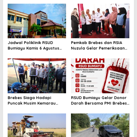
o
n
Jadwal Poliklinik RSUD
Pemkab Brebes dan RSIA
Bumiayu Kamis 6 Agustus
Nuzula Gelar Pemeriksaan
2026, Cek Jam Praktik
Gratis untuk 100 Ibu Hamil,
Dokter Sebelum Berkunjung
Perkuat Kesehatan Ibu dan
Bayi
Brebes Siaga Hadapi
RSUD Bumiayu Gelar Donor
Puncak Musim Kemarau
Darah Bersama PMI Brebes
2026, Kapolres Pimpin Apel
Sambut HUT Ke-81 Republik
Kesiapsiagaan Bencana dan
Indonesia
Karhutla