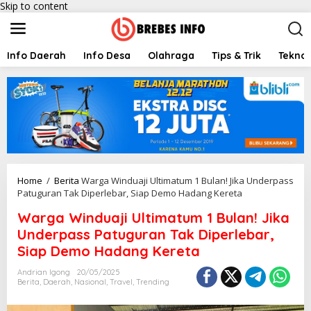
Skip to content
Info Daerah
Info Desa
Olahraga
Tips & Trik
Teknol
Home
/
Berita
Warga Winduaji Ultimatum 1 Bulan! Jika Underpass
Patuguran Tak Diperlebar, Siap Demo Hadang Kereta
Warga Winduaji Ultimatum 1 Bulan! Jika
Underpass Patuguran Tak Diperlebar,
Siap Demo Hadang Kereta
Andrian Igong
20/05/2025
Berita
,
Daerah
,
Nasional
,
Travel
,
Trending