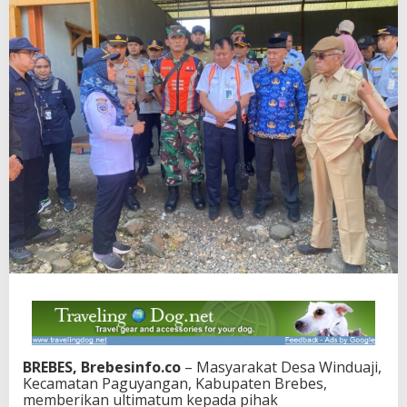
BREBES, Brebesinfo.co
– Masyarakat Desa Winduaji,
Kecamatan Paguyangan, Kabupaten Brebes,
memberikan ultimatum kepada pihak