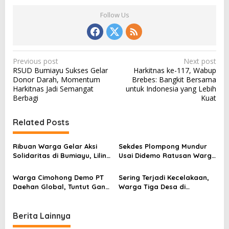
Follow Us
P
Previous post
Next post
RSUD Bumiayu Sukses Gelar
Harkitnas ke-117, Wabup
o
Donor Darah, Momentum
Brebes: Bangkit Bersama
s
Harkitnas Jadi Semangat
untuk Indonesia yang Lebih
Berbagi
Kuat
t
n
Related Posts
a
v
Ribuan Warga Gelar Aksi
Sekdes Plompong Mundur
Solidaritas di Bumiayu, Lilin
Usai Didemo Ratusan Warga
i
Menyala Tuntut Keadilan
Terkait Dana Desa
g
untuk Affan Kurniawan
Warga Cimohong Demo PT
Sering Terjadi Kecelakaan,
a
Daehan Global, Tuntut Ganti
Warga Tiga Desa di
Rugi Dugaan Pencemaran
Bantarkawung Gotong
t
Limbah
Royong Lebarkan Jalan
i
Berita Lainnya