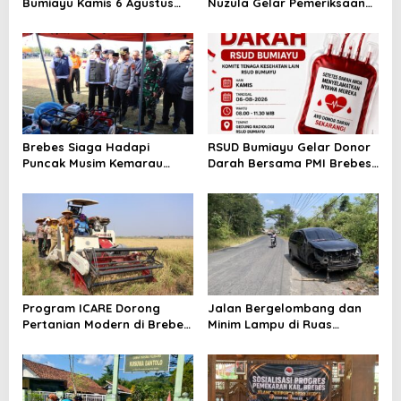
Bumiayu Kamis 6 Agustus
Nuzula Gelar Pemeriksaan
2026, Cek Jam Praktik
Gratis untuk 100 Ibu Hamil,
Dokter Sebelum Berkunjung
Perkuat Kesehatan Ibu dan
Bayi
Brebes Siaga Hadapi
RSUD Bumiayu Gelar Donor
Puncak Musim Kemarau
Darah Bersama PMI Brebes
2026, Kapolres Pimpin Apel
Sambut HUT Ke-81 Republik
Kesiapsiagaan Bencana dan
Indonesia
Karhutla
Program ICARE Dorong
Jalan Bergelombang dan
Pertanian Modern di Brebes,
Minim Lampu di Ruas
Produktivitas Padi Losari
Bumiayu–Bantarkawung
Tembus 10,2 Ton per Hektare
Telan Korban, Innova
Hantam Pohon di
Bantarkawung