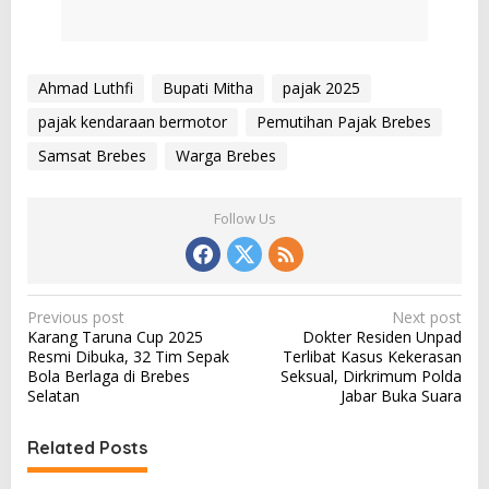
Ahmad Luthfi
Bupati Mitha
pajak 2025
pajak kendaraan bermotor
Pemutihan Pajak Brebes
Samsat Brebes
Warga Brebes
Follow Us
P
Previous post
Next post
Karang Taruna Cup 2025
Dokter Residen Unpad
o
Resmi Dibuka, 32 Tim Sepak
Terlibat Kasus Kekerasan
s
Bola Berlaga di Brebes
Seksual, Dirkrimum Polda
Selatan
Jabar Buka Suara
t
n
Related Posts
a