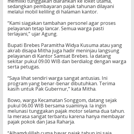
memiliki tunggakan diarahkan ke loket utama,
sedangkan pembayaran pajak tahunan dilayani
melalui mobil keliling di halaman kantor.
“Kami siagakan tambahan personel agar proses
pelayanan tetap lancar. Semua warga pasti
terlayani,” ujar Agung.
Bupati Brebes Paramitha Widya Kusuma atau yang
akrab disapa Mitha juga hadir meninjau langsung
pelayanan di Kantor Samsat Brebes. Ia datang
sekitar pukul 09.00 WIB dan berdialog dengan warga
serta petugas.
“Saya lihat sendiri warga sangat antusias. Ini
program yang benar-benar dibutuhkan. Terima
kasih untuk Pak Gubernur,” kata Mitha.
Bowo, warga Kecamatan Songgom, datang sejak
pukul 06.00 WIB bersama suaminya. Ia ingin
melunasi tunggakan pajak motor selama dua tahun.
Ia merasa sangat terbantu karena hanya membayar
pajak pokok dan Jasa Raharja.
“Alhamdulillah cuma bayar pajak tahun ini saja.