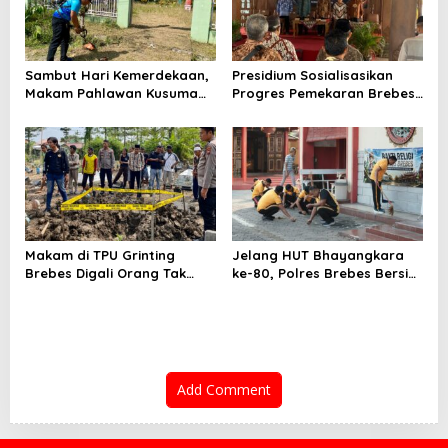
Sambut Hari Kemerdekaan,
Presidium Sosialisasikan
Makam Pahlawan Kusuma
Progres Pemekaran Brebes
Bantolo di Bantarkawung
Selatan, Pembentukan
Dibersihkan
Pansus DPRD Jateng Jadi
Tahap Berikutnya
Makam di TPU Grinting
Jelang HUT Bhayangkara
Brebes Digali Orang Tak
ke-80, Polres Brebes Bersih-
Dikenal Dua Kali, Polisi
Bersih 5 Tempat Ibadah dan
Selidiki Motif Pelaku
Bagikan Bansos
Add Comment