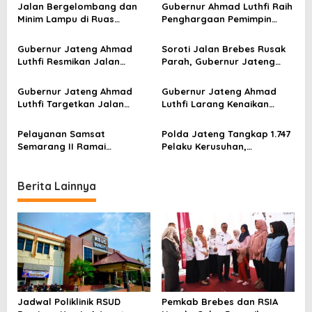
v
Jalan Bergelombang dan
Gubernur Ahmad Luthfi Raih
Minim Lampu di Ruas
Penghargaan Pemimpin
i
Bumiayu–Bantarkawung
Percepatan Ekonomi Daerah
g
Telan Korban, Innova
2025
Gubernur Jateng Ahmad
Soroti Jalan Brebes Rusak
Hantam Pohon di
a
Luthfi Resmikan Jalan
Parah, Gubernur Jateng
Bantarkawung
Bumiayu–Salem, Warga
Ingatkan Pemimpin Jangan
t
Brebes Senang Sekali
Asal Janji
Gubernur Jateng Ahmad
Gubernur Jateng Ahmad
i
Luthfi Targetkan Jalan
Luthfi Larang Kenaikan
Provinsi Mantap 94 Persen
Tunjangan DPRD, Perjalanan
o
Akhir 2025
Luar Negeri Dihapus
Pelayanan Samsat
Polda Jateng Tangkap 1.747
n
Semarang II Ramai
Pelaku Kerusuhan,
Didatangi Warga, Pajak
Mayoritas Masih Pelajar
Kendaraan Lancar Tanpa
Kendala
Berita Lainnya
Jadwal Poliklinik RSUD
Pemkab Brebes dan RSIA