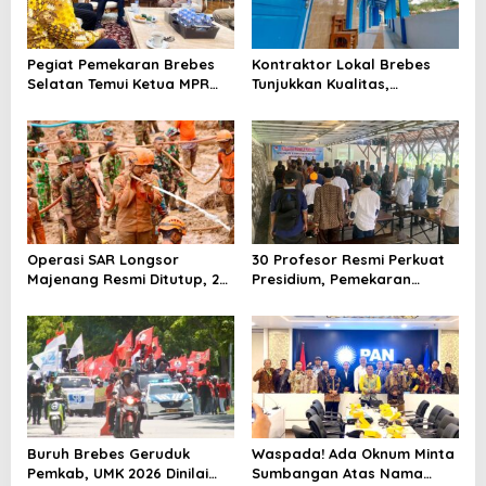
Pegiat Pemekaran Brebes
Kontraktor Lokal Brebes
Selatan Temui Ketua MPR
Tunjukkan Kualitas,
Ahmad Muzani, Minta
Rehabilitasi Rp 2 Miliar SLB
Dukungan Urus Berkas ke
Negeri Brebes Rampung
Provinsi
Operasi SAR Longsor
30 Profesor Resmi Perkuat
Majenang Resmi Ditutup, 2
Presidium, Pemekaran
Korban Belum Ditemukan
Brebes Selatan Semakin Tak
hingga Hari ke-10
Terbendung
Buruh Brebes Geruduk
Waspada! Ada Oknum Minta
Pemkab, UMK 2026 Dinilai
Sumbangan Atas Nama