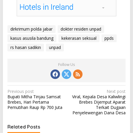
dirkrimum polda jabar
dokter residen unpad
kasus asusila bandung
kekerasan seksual
ppds
rs hasan sadikin
unpad
Follow Us
P
Previous post
Next post
Bupati Mitha Tinjau Samsat
Viral, Kepala Desa Kaliwlingi
o
Brebes, Hari Pertama
Brebes Dijemput Aparat
s
Pemutihan Raup Rp 700 Juta
Terkait Dugaan
Penyelewengan Dana Desa
t
n
Related Posts
a