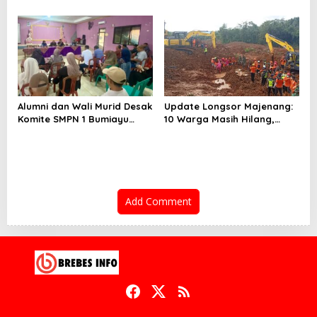
Terlalu Rendah
Pemekaran Brebes Selatan
Alumni dan Wali Murid Desak
Update Longsor Majenang:
Komite SMPN 1 Bumiayu
10 Warga Masih Hilang,
Mundur, DPRD Brebes Turun
Operasi SAR Hari Kelima
Tangan
Gunakan 5 Metode
Pencarian
Add Comment