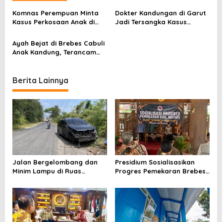
v
Komnas Perempuan Minta
Dokter Kandungan di Garut
Kasus Perkosaan Anak di
Jadi Tersangka Kasus
i
Cianjur Diusut Tuntas
Pelecehan Seksual,
g
Terancam 15 Tahun Penjara
Ayah Bejat di Brebes Cabuli
a
Anak Kandung, Terancam
Hukuman Berat
t
i
Berita Lainnya
o
n
Jalan Bergelombang dan
Presidium Sosialisasikan
Minim Lampu di Ruas
Progres Pemekaran Brebes
Bumiayu–Bantarkawung
Selatan, Pembentukan
Telan Korban, Innova
Pansus DPRD Jateng Jadi
Hantam Pohon di
Tahap Berikutnya
Bantarkawung