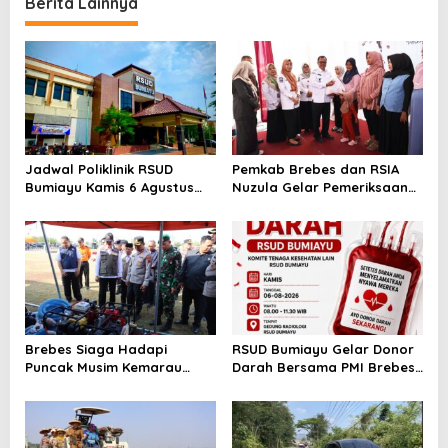
Tegal!
Berita Lainnya
Jadwal Poliklinik RSUD
Pemkab Brebes dan RSIA
Bumiayu Kamis 6 Agustus
Nuzula Gelar Pemeriksaan
2026, Cek Jam Praktik
Gratis untuk 100 Ibu Hamil,
Dokter Sebelum Berkunjung
Perkuat Kesehatan Ibu dan
Bayi
Brebes Siaga Hadapi
RSUD Bumiayu Gelar Donor
Puncak Musim Kemarau
Darah Bersama PMI Brebes
2026, Kapolres Pimpin Apel
Sambut HUT Ke-81 Republik
Kesiapsiagaan Bencana dan
Indonesia
Karhutla