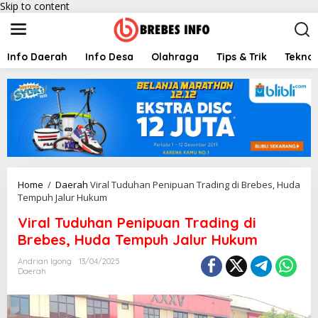
Skip to content
Info Daerah
Info Desa
Olahraga
Tips & Trik
Teknol
Home
/
Daerah
Viral Tuduhan Penipuan Trading di Brebes, Huda
Tempuh Jalur Hukum
Viral Tuduhan Penipuan Trading di
Brebes, Huda Tempuh Jalur Hukum
Andrian Igong
13/04/2025
Daerah