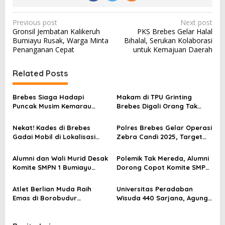
P
Previous post
Next post
Gronsil Jembatan Kalikeruh
PKS Brebes Gelar Halal
o
Bumiayu Rusak, Warga Minta
Bihalal, Serukan Kolaborasi
s
Penanganan Cepat
untuk Kemajuan Daerah
t
Related Posts
n
a
Brebes Siaga Hadapi
Makam di TPU Grinting
v
Puncak Musim Kemarau
Brebes Digali Orang Tak
2026, Kapolres Pimpin Apel
Dikenal Dua Kali, Polisi
i
Kesiapsiagaan Bencana dan
Selidiki Motif Pelaku
Nekat! Kades di Brebes
Polres Brebes Gelar Operasi
g
Karhutla
Gadai Mobil di Lokalisasi
Zebra Candi 2025, Target
a
untuk Pesugihan
Turunkan Kecelakaan dan
Pelanggaran Lalu Lintas
t
Alumni dan Wali Murid Desak
Polemik Tak Mereda, Alumni
Komite SMPN 1 Bumiayu
Dorong Copot Komite SMPN
i
Mundur, DPRD Brebes Turun
1 Bumiayu Lewat Spanduk
Tangan
Protes
o
Atlet Berlian Muda Raih
Universitas Peradaban
Emas di Borobudur
Wisuda 440 Sarjana, Agung
n
Marathon 2025, Nama
Widyantoro Ingatkan
Khofifah Harumkan Brebes–
Tantangan Global