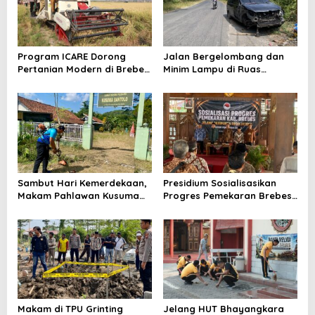
Program ICARE Dorong
Jalan Bergelombang dan
Pertanian Modern di Brebes,
Minim Lampu di Ruas
Produktivitas Padi Losari
Bumiayu–Bantarkawung
Tembus 10,2 Ton per Hektare
Telan Korban, Innova
Hantam Pohon di
Bantarkawung
Sambut Hari Kemerdekaan,
Presidium Sosialisasikan
Makam Pahlawan Kusuma
Progres Pemekaran Brebes
Bantolo di Bantarkawung
Selatan, Pembentukan
Dibersihkan
Pansus DPRD Jateng Jadi
Tahap Berikutnya
Makam di TPU Grinting
Jelang HUT Bhayangkara