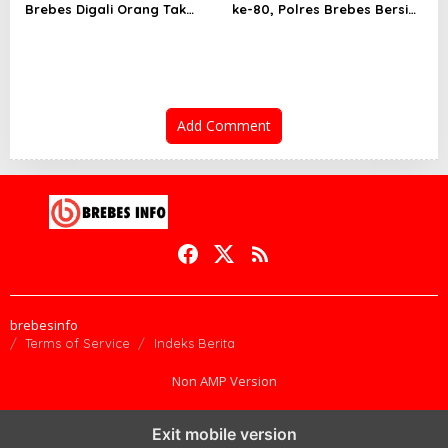
Brebes Digali Orang Tak
ke-80, Polres Brebes Bersih-
Dikenal Dua Kali, Polisi
Bersih 5 Tempat Ibadah dan
Selidiki Motif Pelaku
Bagikan Bansos
Add Comment
brebesinfo
Terms of Service
Indeks Berita
Non AMP Version
Exit mobile version