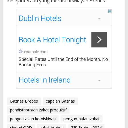
kesejahteraan yang merata di wilayah Brebes.
Baznas Brebes
capaian Baznas
pendistribusian zakat produktif
pengentasan kemiskinan
pengumpulan zakat
sinergi OPD
zakat brebes
ZIS Brebes 2024