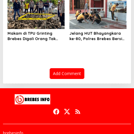
Tahap Berikutnya
Makam di TPU Grinting
Jelang HUT Bhayangkara
Brebes Digali Orang Tak
ke-80, Polres Brebes Bersih-
Dikenal Dua Kali, Polisi
Bersih 5 Tempat Ibadah dan
Selidiki Motif Pelaku
Bagikan Bansos
Add Comment
brebesinfo