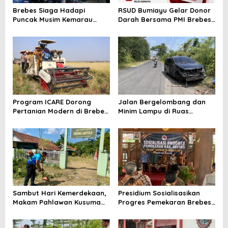
Brebes Siaga Hadapi
RSUD Bumiayu Gelar Donor
Puncak Musim Kemarau
Darah Bersama PMI Brebes
2026, Kapolres Pimpin Apel
Sambut HUT Ke-81 Republik
Kesiapsiagaan Bencana dan
Indonesia
Karhutla
Program ICARE Dorong
Jalan Bergelombang dan
Pertanian Modern di Brebes,
Minim Lampu di Ruas
Produktivitas Padi Losari
Bumiayu–Bantarkawung
Tembus 10,2 Ton per Hektare
Telan Korban, Innova
Hantam Pohon di
Bantarkawung
Sambut Hari Kemerdekaan,
Presidium Sosialisasikan
Makam Pahlawan Kusuma
Progres Pemekaran Brebes
Bantolo di Bantarkawung
Selatan, Pembentukan
Dibersihkan
Pansus DPRD Jateng Jadi