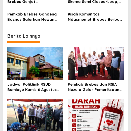
i
Brebes Genjot
Skema Semi Closed-Loop,
Penanggulangan Kemiskinan
Target Tekan Kemiskinan
o
Ekstrem 2025
Lewat UMKM dan Pertanian
Pemkab Brebes Gandeng
Kisah Komunitas
n
Terpadu
Baznas Salurkan Hewan
Ndasmumet Brebes Berbagi
Kurban, Minta Warga Tak
Daging Kurban di Tengah
Gunakan Plastik
Warga Kelurahan
Pasarbatang
Berita Lainnya
Jadwal Poliklinik RSUD
Pemkab Brebes dan RSIA
Bumiayu Kamis 6 Agustus
Nuzula Gelar Pemeriksaan
2026, Cek Jam Praktik
Gratis untuk 100 Ibu Hamil,
Dokter Sebelum Berkunjung
Perkuat Kesehatan Ibu dan
Bayi