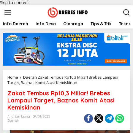
Skip to content
Info Daerah
Info Desa
Olahraga
Tips & Trik
Teknol
Home
/
Daerah
Zakat Tembus Rp10,3 Miliar! Brebes Lampaui
Target, Baznas Komit Atasi Kemiskinan
Zakat Tembus Rp10,3 Miliar! Brebes
Lampaui Target, Baznas Komit Atasi
Kemiskinan
Andrian Igong
07/01/2025
Daerah