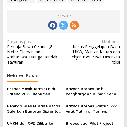
Follow Us
P
Previous post
Next post
Remaja Bawa Celurit 1,8
Kasus Penggelapan Dana
o
Meter Diamankan di
UKW, Mantan Ketum dan
s
Ambarawa, Diduga Hendak
Sekjen PWI Pusat Diperiksa
Tawuran
Polisi
t
n
Related Posts
a
v
Brebes Masih Termiskin di
Baznas Brebes Raih
Jateng 2025, Kebumen
Penghargaan Rumah Sehat
i
Catat Penurunan Paling
Terbaik di Baznas Award
g
Tajam
2025
Pemkab Brebes dan Baznas
Baznas Brebes Santuni 772
a
Salurkan Bantuan Gizi untuk
Anak Yatim di Momen
45 Balita Stunting di
Lebaran Yatim 1447 H
t
Bulakamba
UMKM dan OPD Dilibatkan,
Brebes Jadi Pilot Project