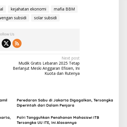
al
kejahatan ekonomi
mafia BBM
wengan subsidi
solar subsidi
Follow Us
Next post
Mudik Gratis Lebaran 2025 Tetap
Berlanjut Meski Anggaran Efisien, Ini
Kuota dan Rutenya
amil
Peredaran Sabu di Jakarta Digagalkan, Tersangka
Diperintah dari Dalam Penjara
karta,
Polri Tangguhkan Penahanan Mahasiswi ITB
Tersangka UU ITE, Ini Alasannya