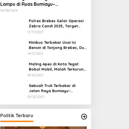
Lampu di Ruas Bumiayu–
Bantarkawung Telan Korban, Innova
04/08/2026
Hantam Pohon di Bantarkawung
Polres Brebes Gelar Operasi
Zebra Candi 2025, Target
Turunkan Kecelakaan dan
17/11/2025
Pelanggaran Lalu Lintas
Minibus Terbakar Usai Isi
Bensin di Tonjong Brebes, Dua
Penumpang Luka Bakar
14/11/2025
Maling Apes di Kota Tegal:
Bobol Mobil, Malah Terkurung
Sendiri di Dalamnya
18/10/2025
Sebuah Truk Terbakar di
Jalan Raya Bumiayu–
Bantarkawung, Diduga Akibat
09/10/2025
Gangguan Kelistrikan
Politik Terbaru