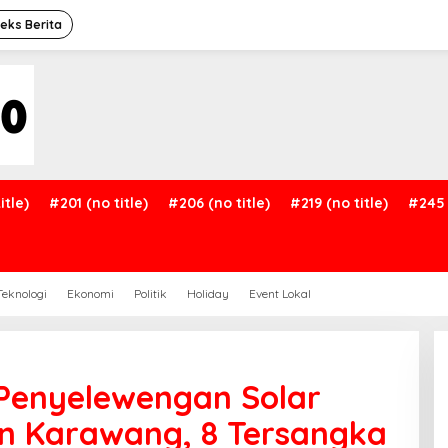
deks Berita
itle)
#201 (no title)
#206 (no title)
#219 (no title)
#245 
Teknologi
Ekonomi
Politik
Holiday
Event Lokal
Penyelewengan Solar
an Karawang, 8 Tersangka