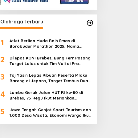
Olahraga Terbaru
1
Atlet Berlian Muda Raih Emas di
Borobudur Marathon 2025, Nama
Khofifah Harumkan Brebes–Tegal!
2
Dilepas KONI Brebes, Bung Ferr Pasang
Target Lolos untuk Tim Voli di Pra
Kualifikasi Porprov Jateng 2026
3
Taj Yasin Lepas Ribuan Peserta Mlaku
Bareng di Jepara, Target Tembus Dua
Kali Lipat
4
Lomba Gerak Jalan HUT RI ke-80 di
Brebes, 75 Regu Ikut Meriahkan
Semangat Kemerdekaan
5
Jawa Tengah Genjot Sport Tourism dan
1.000 Desa Wisata, Ekonomi Warga Ikut
Terangkat