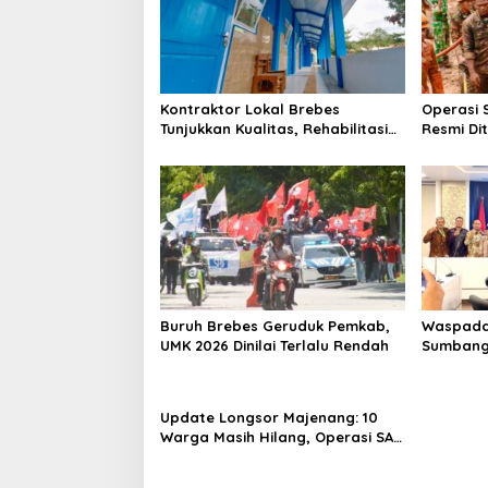
Kontraktor Lokal Brebes
Operasi 
Tunjukkan Kualitas, Rehabilitasi
Resmi Di
Rp 2 Miliar SLB Negeri Brebes
Ditemuka
Rampung
Buruh Brebes Geruduk Pemkab,
Waspada
UMK 2026 Dinilai Terlalu Rendah
Sumbang
Pemekara
Update Longsor Majenang: 10
Warga Masih Hilang, Operasi SAR
Hari Kelima Gunakan 5 Metode
Pencarian