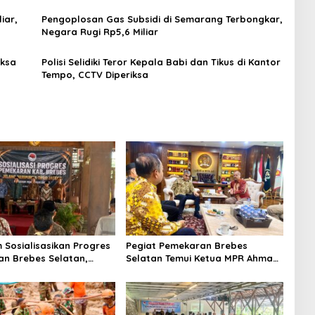
iar,
Pengoplosan Gas Subsidi di Semarang Terbongkar,
Negara Rugi Rp5,6 Miliar
iksa
Polisi Selidiki Teror Kepala Babi dan Tikus di Kantor
Tempo, CCTV Diperiksa
m Sosialisasikan Progres
Pegiat Pemekaran Brebes
n Brebes Selatan,
Selatan Temui Ketua MPR Ahmad
ukan Pansus DPRD
Muzani, Minta Dukungan Urus
adi Tahap Berikutnya
Berkas ke Provinsi