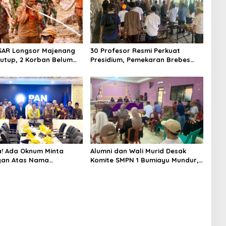
SAR Longsor Majenang
30 Profesor Resmi Perkuat
tutup, 2 Korban Belum
Presidium, Pemekaran Brebes
n hingga Hari ke-10
Selatan Semakin Tak Terbendung
! Ada Oknum Minta
Alumni dan Wali Murid Desak
an Atas Nama
Komite SMPN 1 Bumiayu Mundur,
n Brebes Selatan
DPRD Brebes Turun Tangan