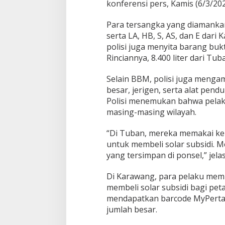
a
konferensi pers, Kamis (6/3/202
n
g
Para tersangka yang diamankan 
,
serta LA, HB, S, AS, dan E dar
8
T
polisi juga menyita barang bukti
e
Rinciannya, 8.400 liter dari Tub
r
s
Selain BBM, polisi juga meng
a
besar, jerigen, serta alat pen
n
g
Polisi menemukan bahwa pela
k
masing-masing wilayah.
a
D
“Di Tuban, mereka memakai ken
i
untuk membeli solar subsidi. 
t
a
yang tersimpan di ponsel,” jela
n
g
Di Karawang, para pelaku mem
k
membeli solar subsidi bagi peta
a
mendapatkan barcode MyPerta
p
jumlah besar.