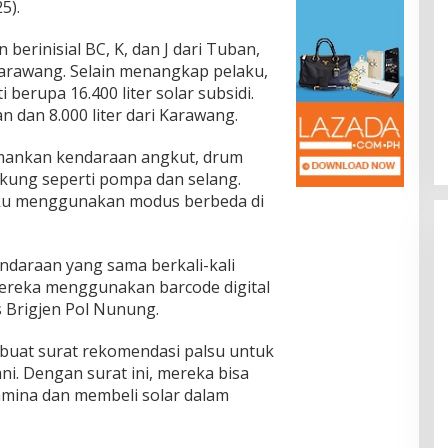
5).
berinisial BC, K, dan J dari Tuban,
i Karawang. Selain menangkap pelaku,
Jalan Bergelombang dan Minim
Lampu di Ruas Bumiayu–
 berupa 16.400 liter solar subsidi.
Bantarkawung Telan Korban,
an dan 8.000 liter dari Karawang.
In Berita, Daerah, Ekonomi, Hukum & Kriminal, Info
Desa, Nasional, Otomatif, Politik,
Innova Hantam Pohon di
Sosial
|
04/08/2026
Bantarkawung
amankan kendaraan angkut, drum
dukung seperti pompa dan selang.
ku menggunakan modus berbeda di
daraan yang sama berkali-kali
Mereka menggunakan barcode digital
s Brigjen Pol Nunung.
buat surat rekomendasi palsu untuk
ni. Dengan surat ini, mereka bisa
mina dan membeli solar dalam