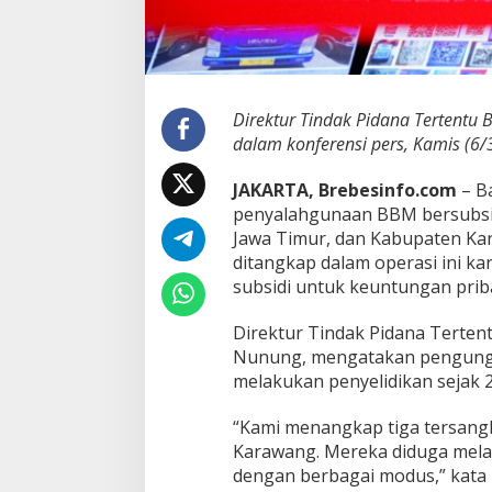
a
r
S
u
b
s
Direktur Tindak Pidana Tertentu B
i
dalam konferensi pers, Kamis (6/
d
i
JAKARTA, Brebesinfo.com
– B
d
penyalahgunaan BBM bersubsidi
i
T
Jawa Timur, dan Kabupaten Ka
u
ditangkap dalam operasi ini 
b
subsidi untuk keuntungan priba
a
n
Direktur Tindak Pidana Tertent
d
a
Nunung, mengatakan pengungka
n
melakukan penyelidikan sejak 2
K
a
“Kami menangkap tiga tersangk
r
Karawang. Mereka diduga mela
a
w
dengan berbagai modus,” kata