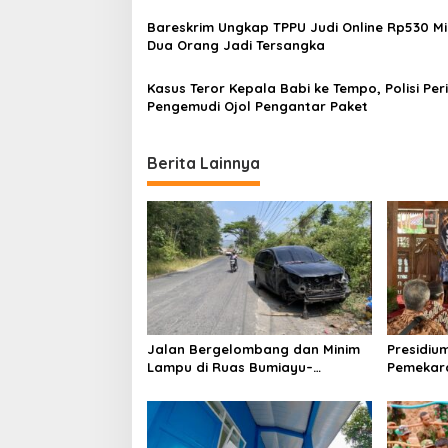
a
Bareskrim Ungkap TPPU Judi Online Rp530 Mil
t
Dua Orang Jadi Tersangka
i
Kasus Teror Kepala Babi ke Tempo, Polisi Per
o
Pengemudi Ojol Pengantar Paket
n
Berita Lainnya
Jalan Bergelombang dan Minim
Presidiu
Lampu di Ruas Bumiayu–
Pemekara
Bantarkawung Telan Korban,
Pembent
Innova Hantam Pohon di
Jateng J
Bantarkawung