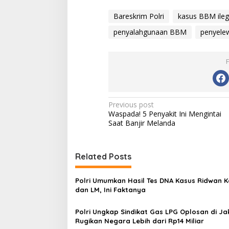
Bareskrim Polri
kasus BBM ileg
penyalahgunaan BBM
penyele
P
Previous post
Waspada! 5 Penyakit Ini Mengintai
o
Saat Banjir Melanda
s
t
Related Posts
n
a
Polri Umumkan Hasil Tes DNA Kasus Ridwan K
v
dan LM, Ini Faktanya
i
Polri Ungkap Sindikat Gas LPG Oplosan di Ja
g
Rugikan Negara Lebih dari Rp14 Miliar