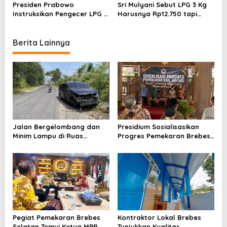
Tersangka
Cepat Prabowo
Presiden Prabowo
Sri Mulyani Sebut LPG 3 Kg
n
Instruksikan Pengecer LPG 3
Harusnya Rp12.750 tapi
Kg Diaktifkan Kembali
Dijual Rp22 Ribu
Berita Lainnya
Jalan Bergelombang dan
Presidium Sosialisasikan
Minim Lampu di Ruas
Progres Pemekaran Brebes
Bumiayu–Bantarkawung
Selatan, Pembentukan
Telan Korban, Innova
Pansus DPRD Jateng Jadi
Hantam Pohon di
Tahap Berikutnya
Bantarkawung
Pegiat Pemekaran Brebes
Kontraktor Lokal Brebes
Selatan Temui Ketua MPR
Tunjukkan Kualitas,