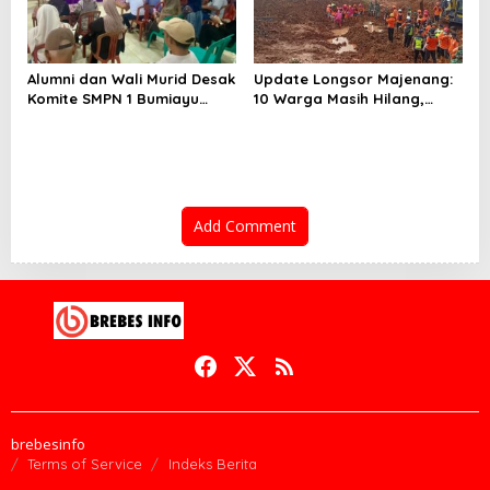
Alumni dan Wali Murid Desak
Update Longsor Majenang:
Komite SMPN 1 Bumiayu
10 Warga Masih Hilang,
Mundur, DPRD Brebes Turun
Operasi SAR Hari Kelima
Tangan
Gunakan 5 Metode
Pencarian
Add Comment
brebesinfo
Terms of Service
Indeks Berita