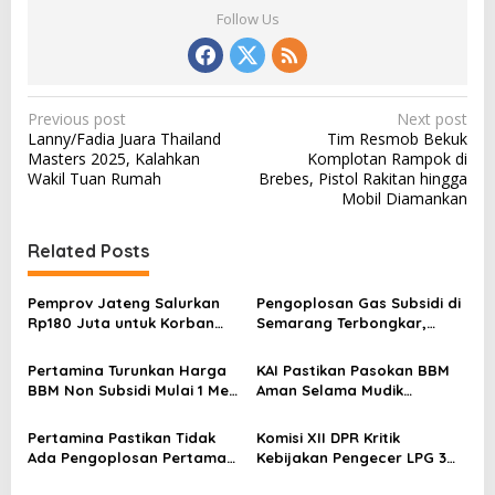
Follow Us
P
Previous post
Next post
Lanny/Fadia Juara Thailand
Tim Resmob Bekuk
o
Masters 2025, Kalahkan
Komplotan Rampok di
s
Wakil Tuan Rumah
Brebes, Pistol Rakitan hingga
Mobil Diamankan
t
n
Related Posts
a
v
Pemprov Jateng Salurkan
Pengoplosan Gas Subsidi di
Rp180 Juta untuk Korban
Semarang Terbongkar,
i
Kebakaran Sumur Minyak
Negara Rugi Rp5,6 Miliar
g
Blora
Pertamina Turunkan Harga
KAI Pastikan Pasokan BBM
a
BBM Non Subsidi Mulai 1 Mei
Aman Selama Mudik
2025
Lebaran 2025
t
Pertamina Pastikan Tidak
Komisi XII DPR Kritik
i
Ada Pengoplosan Pertamax,
Kebijakan Pengecer LPG 3
Kejagung Tetapkan 7
Kg Dihapus, Puji Langkah
o