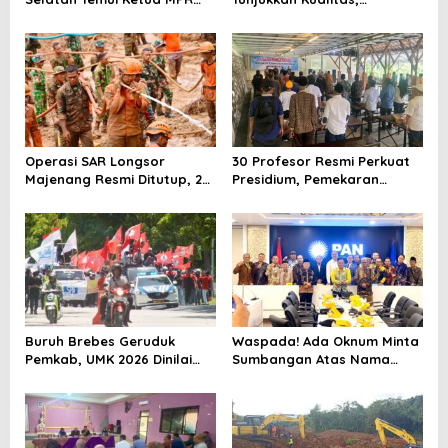
Ahmad Muzani, Minta
Rehabilitasi Rp 2 Miliar SLB
Dukungan Urus Berkas ke
Negeri Brebes Rampung
Provinsi
Operasi SAR Longsor
30 Profesor Resmi Perkuat
Majenang Resmi Ditutup, 2
Presidium, Pemekaran
Korban Belum Ditemukan
Brebes Selatan Semakin Tak
hingga Hari ke-10
Terbendung
Buruh Brebes Geruduk
Waspada! Ada Oknum Minta
Pemkab, UMK 2026 Dinilai
Sumbangan Atas Nama
Terlalu Rendah
Pemekaran Brebes Selatan