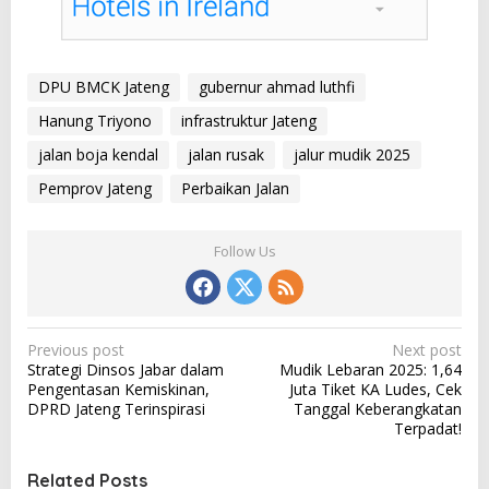
DPU BMCK Jateng
gubernur ahmad luthfi
Hanung Triyono
infrastruktur Jateng
jalan boja kendal
jalan rusak
jalur mudik 2025
Pemprov Jateng
Perbaikan Jalan
Follow Us
P
Previous post
Next post
Strategi Dinsos Jabar dalam
Mudik Lebaran 2025: 1,64
o
Pengentasan Kemiskinan,
Juta Tiket KA Ludes, Cek
s
DPRD Jateng Terinspirasi
Tanggal Keberangkatan
Terpadat!
t
n
Related Posts