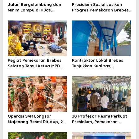
Jalan Bergelombang dan
Presidium Sosialisasikan
Minim Lampu di Ruas
Progres Pemekaran Brebes
Bumiayu–Bantarkawung
Selatan, Pembentukan
Telan Korban, Innova
Pansus DPRD Jateng Jadi
Hantam Pohon di
Tahap Berikutnya
Bantarkawung
Pegiat Pemekaran Brebes
Kontraktor Lokal Brebes
Selatan Temui Ketua MPR
Tunjukkan Kualitas,
Ahmad Muzani, Minta
Rehabilitasi Rp 2 Miliar SLB
Dukungan Urus Berkas ke
Negeri Brebes Rampung
Provinsi
Operasi SAR Longsor
30 Profesor Resmi Perkuat
Majenang Resmi Ditutup, 2
Presidium, Pemekaran
Korban Belum Ditemukan
Brebes Selatan Semakin Tak
hingga Hari ke-10
Terbendung