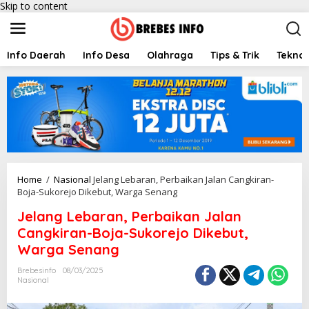
Skip to content
Info Daerah
Info Desa
Olahraga
Tips & Trik
Teknol
Home
/
Nasional
Jelang Lebaran, Perbaikan Jalan Cangkiran-
Boja-Sukorejo Dikebut, Warga Senang
Jelang Lebaran, Perbaikan Jalan
Cangkiran-Boja-Sukorejo Dikebut,
Warga Senang
Brebesinfo
08/03/2025
Nasional