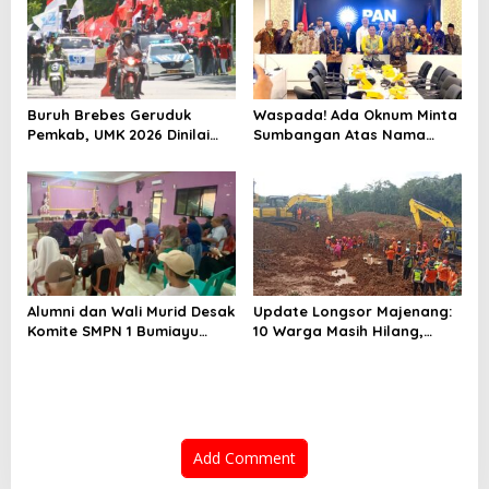
Buruh Brebes Geruduk
Waspada! Ada Oknum Minta
Pemkab, UMK 2026 Dinilai
Sumbangan Atas Nama
Terlalu Rendah
Pemekaran Brebes Selatan
Alumni dan Wali Murid Desak
Update Longsor Majenang:
Komite SMPN 1 Bumiayu
10 Warga Masih Hilang,
Mundur, DPRD Brebes Turun
Operasi SAR Hari Kelima
Tangan
Gunakan 5 Metode
Pencarian
Add Comment