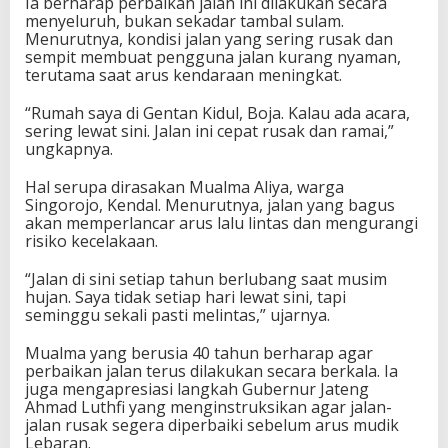
Ia berharap perbaikan jalan ini dilakukan secara
menyeluruh, bukan sekadar tambal sulam.
Menurutnya, kondisi jalan yang sering rusak dan
sempit membuat pengguna jalan kurang nyaman,
terutama saat arus kendaraan meningkat.
“Rumah saya di Gentan Kidul, Boja. Kalau ada acara,
sering lewat sini. Jalan ini cepat rusak dan ramai,”
ungkapnya.
Hal serupa dirasakan Mualma Aliya, warga
Singorojo, Kendal. Menurutnya, jalan yang bagus
akan memperlancar arus lalu lintas dan mengurangi
risiko kecelakaan.
“Jalan di sini setiap tahun berlubang saat musim
hujan. Saya tidak setiap hari lewat sini, tapi
seminggu sekali pasti melintas,” ujarnya.
Mualma yang berusia 40 tahun berharap agar
perbaikan jalan terus dilakukan secara berkala. Ia
juga mengapresiasi langkah Gubernur Jateng
Ahmad Luthfi yang menginstruksikan agar jalan-
jalan rusak segera diperbaiki sebelum arus mudik
Lebaran.