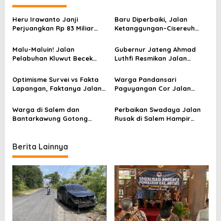
a
v
Heru Irawanto Janji
Baru Diperbaiki, Jalan
Perjuangkan Rp 83 Miliar
Ketanggungan–Cisereuh
i
untuk Perbaikan Jalan
Brebes Kembali Retak
g
Rusak di Salem
Parah! Warga Geram
Malu-Maluin! Jalan
Gubernur Jateng Ahmad
a
Pelabuhan Kluwut Becek
Luthfi Resmikan Jalan
Parah, Pemkab Brebes
Bumiayu–Salem, Warga
t
Tutup Mata
Brebes Senang Sekali
Optimisme Survei vs Fakta
Warga Pandansari
i
Lapangan, Faktanya Jalan
Paguyangan Cor Jalan
Hancur dan Pekerjaan Sulit
Rusak, Sindir Keras Pemkab
o
di Brebes
Brebes yang Lamban
Warga di Salem dan
Perbaikan Swadaya Jalan
n
Bantarkawung Gotong
Rusak di Salem Hampir
Royong Perbaiki Jalan,
Rampung, Material Pemkab
Bukti Brebes Tak Beres
Brebes Baru Datang
Berita Lainnya