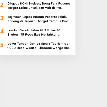
2
Dilepas KONI Brebes, Bung Ferr Pasang
Target Lolos untuk Tim Voli di Pra
Kualifikasi Porprov Jateng 2026
3
Taj Yasin Lepas Ribuan Peserta Mlaku
Bareng di Jepara, Target Tembus Dua
Kali Lipat
4
Lomba Gerak Jalan HUT RI ke-80 di
Brebes, 75 Regu Ikut Meriahkan
Semangat Kemerdekaan
5
Jawa Tengah Genjot Sport Tourism dan
1.000 Desa Wisata, Ekonomi Warga Ikut
Terangkat