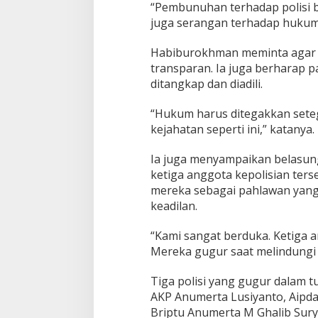
m
“Pembunuhan terhadap polisi b
p
juga serangan terhadap hukum 
u
n
Habiburokhman meminta agar p
g
transparan. Ia juga berharap pa
ditangkap dan diadili.
“Hukum harus ditegakkan seteg
kejahatan seperti ini,” katanya.
Ia juga menyampaikan belasu
ketiga anggota kepolisian te
mereka sebagai pahlawan yang
keadilan.
“Kami sangat berduka. Ketiga a
Mereka gugur saat melindungi 
Tiga polisi yang gugur dalam 
AKP Anumerta Lusiyanto, Aipda
Briptu Anumerta M Ghalib Sury