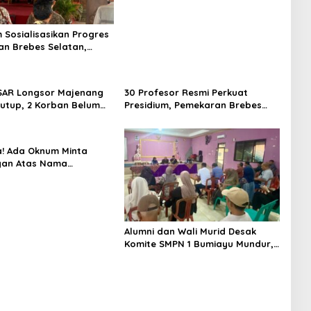
m Sosialisasikan Progres
n Brebes Selatan,
ukan Pansus DPRD
adi Tahap Berikutnya
SAR Longsor Majenang
30 Profesor Resmi Perkuat
tutup, 2 Korban Belum
Presidium, Pemekaran Brebes
n hingga Hari ke-10
Selatan Semakin Tak Terbendung
! Ada Oknum Minta
an Atas Nama
n Brebes Selatan
Alumni dan Wali Murid Desak
Komite SMPN 1 Bumiayu Mundur,
DPRD Brebes Turun Tangan