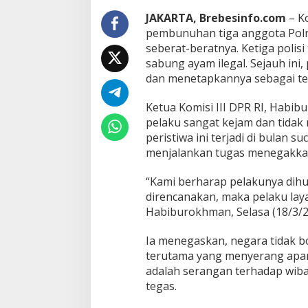
u
JAKARTA, Brebesinfo.com
– Ko
k
pembunuhan tiga anggota Polr
P
seberat-beratnya. Ketiga polisi
e
m
sabung ayam ilegal. Sejauh ini,
b
dan menetapkannya sebagai te
u
n
Ketua Komisi III DPR RI, Habib
u
pelaku sangat kejam dan tidak
h
T
peristiwa ini terjadi di bulan 
i
menjalankan tugas menegakka
g
a
“Kami berharap pelakunya dihu
P
direncanakan, maka pelaku lay
o
l
Habiburokhman, Selasa (18/3/2
i
s
Ia menegaskan, negara tidak b
i
terutama yang menyerang apar
d
adalah serangan terhadap wiba
i
L
tegas.
a