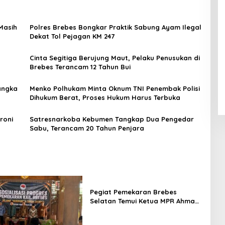
Masih
Polres Brebes Bongkar Praktik Sabung Ayam Ilegal
Dekat Tol Pejagan KM 247
Cinta Segitiga Berujung Maut, Pelaku Penusukan di
Brebes Terancam 12 Tahun Bui
angka
Menko Polhukam Minta Oknum TNI Penembak Polisi
Dihukum Berat, Proses Hukum Harus Terbuka
roni
Satresnarkoba Kebumen Tangkap Dua Pengedar
Sabu, Terancam 20 Tahun Penjara
Pegiat Pemekaran Brebes
Selatan Temui Ketua MPR Ahmad
Muzani, Minta Dukungan Urus
Berkas ke Provinsi