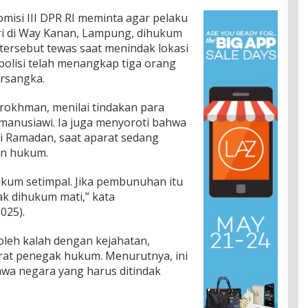
misi III DPR RI meminta agar pelaku
i di Way Kanan, Lampung, dihukum
 tersebut tewas saat menindak lokasi
 polisi telah menangkap tiga orang
rsangka.
urokhman, menilai tindakan para
 manusiawi. Ia juga menyoroti bahwa
suci Ramadan, saat aparat sedang
n hukum.
kum setimpal. Jika pembunuhan itu
ak dihukum mati,” kata
025).
oleh kalah dengan kejahatan,
at penegak hukum. Menurutnya, ini
wa negara yang harus ditindak