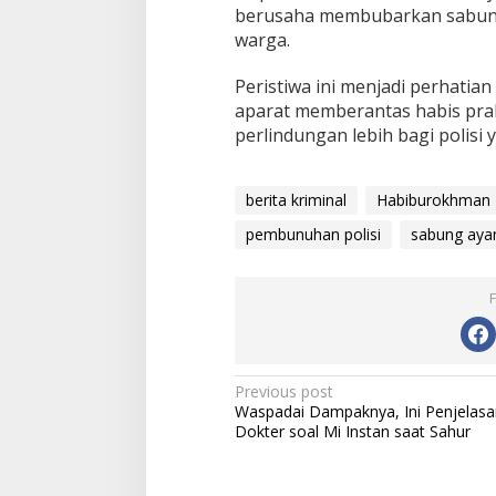
berusaha membubarkan sabung
warga.
Peristiwa ini menjadi perhatian
aparat memberantas habis pra
perlindungan lebih bagi polisi 
berita kriminal
Habiburokhman
pembunuhan polisi
sabung ayam
P
Previous post
Waspadai Dampaknya, Ini Penjelasa
o
Dokter soal Mi Instan saat Sahur
s
t