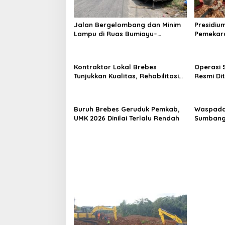
Jalan Bergelombang dan Minim
Presidiu
Lampu di Ruas Bumiayu–
Pemekara
Bantarkawung Telan Korban,
Pembent
Innova Hantam Pohon di
Jateng J
Bantarkawung
Kontraktor Lokal Brebes
Operasi 
Tunjukkan Kualitas, Rehabilitasi
Resmi Di
Rp 2 Miliar SLB Negeri Brebes
Ditemuka
Rampung
Buruh Brebes Geruduk Pemkab,
Waspada
UMK 2026 Dinilai Terlalu Rendah
Sumbang
Pemekara