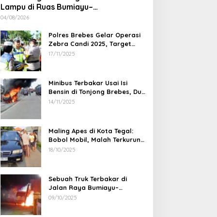
Lampu di Ruas Bumiayu–
Bantarkawung Telan Korban, Innova
04/08/2026
Hantam Pohon di Bantarkawung
Polres Brebes Gelar Operasi
Zebra Candi 2025, Target
Turunkan Kecelakaan dan
17/11/2025
Pelanggaran Lalu Lintas
Minibus Terbakar Usai Isi
Bensin di Tonjong Brebes, Dua
Penumpang Luka Bakar
14/11/2025
Maling Apes di Kota Tegal:
Bobol Mobil, Malah Terkurung
Sendiri di Dalamnya
18/10/2025
Sebuah Truk Terbakar di
Jalan Raya Bumiayu–
Bantarkawung, Diduga Akibat
09/10/2025
Gangguan Kelistrikan
Pegiat Pemekara