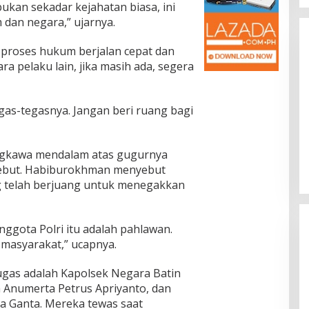
ukan sekadar kejahatan biasa, ini
dan negara,” ujarnya.
roses hukum berjalan cepat dan
ra pelaku lain, jika masih ada, segera
as-tegasnya. Jangan beri ruang bagi
Jalan Bergelombang dan Minim
Lampu di Ruas Bumiayu–
Bantarkawung Telan Korban,
In Berita, Daerah, Ekonomi, Hukum & Kriminal, Info
ngkawa mendalam atas gugurnya
Desa, Nasional, Otomatif, Politik,
Innova Hantam Pohon di
Sosial
|
04/08/2026
rsebut. Habiburokhman menyebut
Bantarkawung
 telah berjuang untuk menegakkan
nggota Polri itu adalah pahlawan.
masyarakat,” ucapnya.
tugas adalah Kapolsek Negara Batin
 Anumerta Petrus Apriyanto, dan
a Ganta. Mereka tewas saat