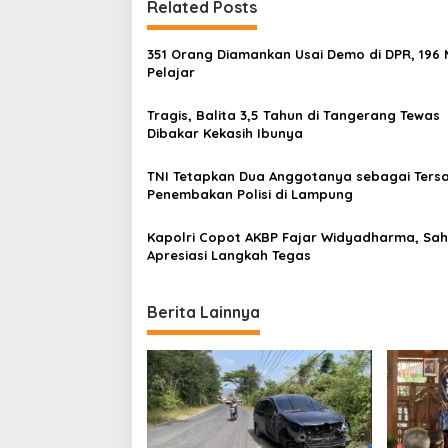
Related Posts
n
a
351 Orang Diamankan Usai Demo di DPR, 196 
v
Pelajar
i
Tragis, Balita 3,5 Tahun di Tangerang Tewas
g
Dibakar Kekasih Ibunya
a
TNI Tetapkan Dua Anggotanya sebagai Ters
t
Penembakan Polisi di Lampung
i
Kapolri Copot AKBP Fajar Widyadharma, Sah
o
Apresiasi Langkah Tegas
n
Berita Lainnya