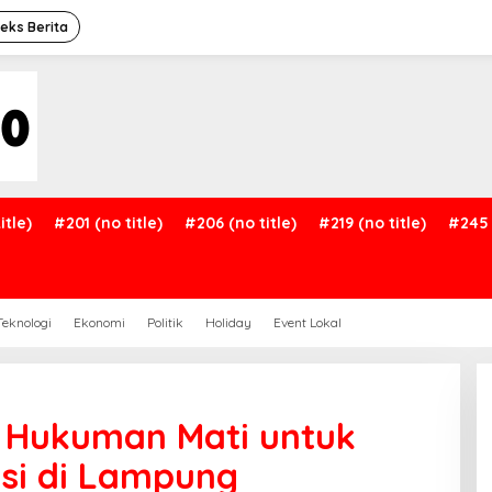
deks Berita
itle)
#201 (no title)
#206 (no title)
#219 (no title)
#245 
Teknologi
Ekonomi
Politik
Holiday
Event Lokal
ta Hukuman Mati untuk
si di Lampung