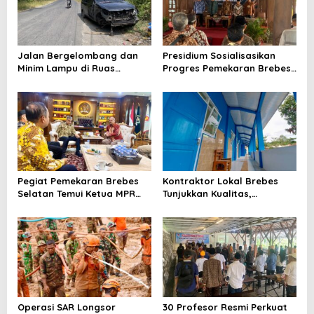
Jalan Bergelombang dan
Presidium Sosialisasikan
Minim Lampu di Ruas
Progres Pemekaran Brebes
Bumiayu–Bantarkawung
Selatan, Pembentukan
Telan Korban, Innova
Pansus DPRD Jateng Jadi
Hantam Pohon di
Tahap Berikutnya
Bantarkawung
Pegiat Pemekaran Brebes
Kontraktor Lokal Brebes
Selatan Temui Ketua MPR
Tunjukkan Kualitas,
Ahmad Muzani, Minta
Rehabilitasi Rp 2 Miliar SLB
Dukungan Urus Berkas ke
Negeri Brebes Rampung
Provinsi
Operasi SAR Longsor
30 Profesor Resmi Perkuat