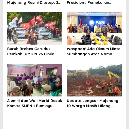
Majenang Resmi Ditutup, 2
Presidium, Pemekaran
Korban Belum Ditemukan
Brebes Selatan Semakin Tak
hingga Hari ke-10
Terbendung
Buruh Brebes Geruduk
Waspada! Ada Oknum Minta
Pemkab, UMK 2026 Dinilai
Sumbangan Atas Nama
Terlalu Rendah
Pemekaran Brebes Selatan
Alumni dan Wali Murid Desak
Update Longsor Majenang:
Komite SMPN 1 Bumiayu
10 Warga Masih Hilang,
Mundur, DPRD Brebes Turun
Operasi SAR Hari Kelima
Tangan
Gunakan 5 Metode
Pencarian