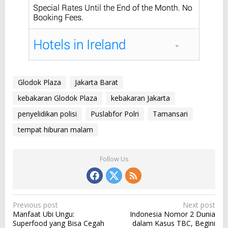
Glodok Plaza
Jakarta Barat
kebakaran Glodok Plaza
kebakaran Jakarta
penyelidikan polisi
Puslabfor Polri
Tamansari
tempat hiburan malam
Follow Us
P
Previous post
Next post
Manfaat Ubi Ungu:
Indonesia Nomor 2 Dunia
o
Superfood yang Bisa Cegah
dalam Kasus TBC, Begini