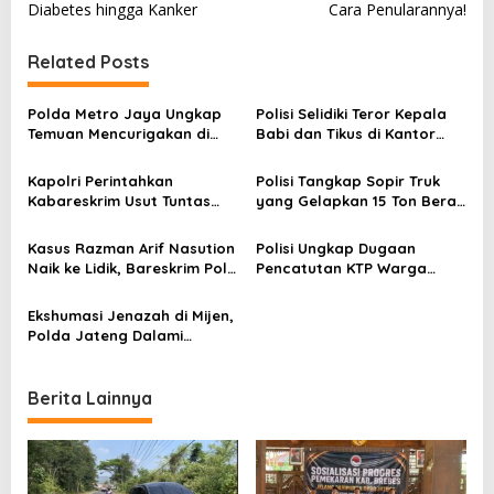
s
Diabetes hingga Kanker
Cara Penularannya!
t
Related Posts
n
a
Polda Metro Jaya Ungkap
Polisi Selidiki Teror Kepala
v
Temuan Mencurigakan di
Babi dan Tikus di Kantor
Kasus Diplomat Muda Tewas
Tempo, CCTV Diperiksa
i
Kapolri Perintahkan
Polisi Tangkap Sopir Truk
g
Kabareskrim Usut Tuntas
yang Gelapkan 15 Ton Beras
a
Teror Kepala Babi ke Kantor
Premium
Tempo
t
Kasus Razman Arif Nasution
Polisi Ungkap Dugaan
Naik ke Lidik, Bareskrim Polri
Pencatutan KTP Warga
i
Mulai Penyidikan
dalam Kasus Pagar Laut di
Tangerang
o
Ekshumasi Jenazah di Mijen,
Polda Jateng Dalami
n
Penyebab Kematian Alm.
Darso
Berita Lainnya