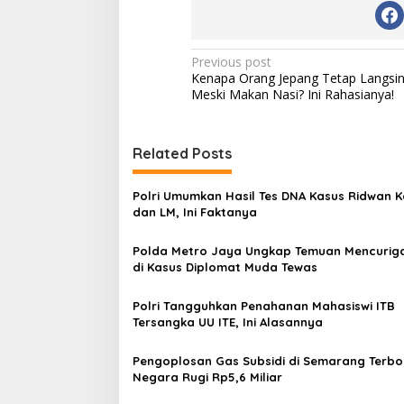
P
Previous post
Kenapa Orang Jepang Tetap Langsi
o
Meski Makan Nasi? Ini Rahasianya!
s
t
Related Posts
n
a
Polri Umumkan Hasil Tes DNA Kasus Ridwan K
v
dan LM, Ini Faktanya
i
Polda Metro Jaya Ungkap Temuan Mencurig
g
di Kasus Diplomat Muda Tewas
a
Polri Tangguhkan Penahanan Mahasiswi ITB
t
Tersangka UU ITE, Ini Alasannya
i
Pengoplosan Gas Subsidi di Semarang Terbo
o
Negara Rugi Rp5,6 Miliar
n