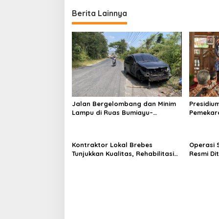
Berita Lainnya
Jalan Bergelombang dan Minim
Presidiu
Lampu di Ruas Bumiayu–
Pemekara
Bantarkawung Telan Korban,
Pembent
Innova Hantam Pohon di
Jateng J
Bantarkawung
Kontraktor Lokal Brebes
Operasi 
Tunjukkan Kualitas, Rehabilitasi
Resmi Di
Rp 2 Miliar SLB Negeri Brebes
Ditemuka
Rampung