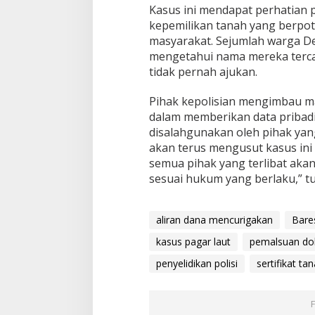
Kasus ini mendapat perhatian 
kepemilikan tanah yang berpot
masyarakat. Sejumlah warga D
mengetahui nama mereka terca
tidak pernah ajukan.
Pihak kepolisian mengimbau ma
dalam memberikan data pribadi,
disalahgunakan oleh pihak yan
akan terus mengusut kasus ini
semua pihak yang terlibat aka
sesuai hukum yang berlaku,” t
aliran dana mencurigakan
Bares
kasus pagar laut
pemalsuan d
penyelidikan polisi
sertifikat ta