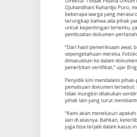
Direktur Tindak Pidana Umum Ba
d
i
Djuhandhani Rahardjo Puro, m
T
beberapa warga yang merasa di
a
terungkap bahwa ada pihak ya
n
untuk kepentingan tertentu, 
g
e
pembuatan dokumen pertanah
r
a
“Dari hasil pemeriksaan awal,
n
sepengetahuan mereka. Fotoko
g
dimasukkan ke dalam dokumen
penerbitan sertifikat,” ujar Br
Penyidik kini mendalami pihak-
pemalsuan dokumen tersebut. P
tidak mungkin dilakukan sendir
pihak lain yang turut membant
“Kami akan menelusuri apakah a
lain di atasnya. Bahkan, keterl
juga bisa terjadi dalam kasus ini