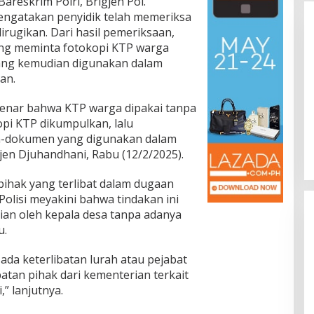
reskrim Polri, Brigjen Pol.
engatakan penyidik telah memeriksa
rugikan. Dari hasil pemeriksaan,
ng meminta fotokopi KTP warga
yang kemudian digunakan dalam
an.
Jalan Bergelombang dan Minim
 benar bahwa KTP warga dipakai tanpa
Lampu di Ruas Bumiayu–
pi KTP dikumpulkan, lalu
Bantarkawung Telan Korban,
In Berita, Daerah, Ekonomi, Hukum & Kriminal, Info
-dokumen yang digunakan dalam
Desa, Nasional, Otomatif, Politik,
Innova Hantam Pohon di
Sosial
|
04/08/2026
igjen Djuhandhani, Rabu (12/2/2025).
Bantarkawung
pihak yang terlibat dalam dugaan
olisi meyakini bahwa tindakan ini
ian oleh kepala desa tanpa adanya
u.
da keterlibatan lurah atau pejabat
ibatan pihak dari kementerian terkait
,” lanjutnya.