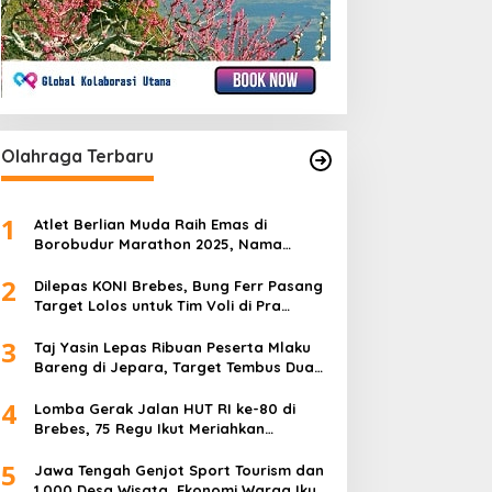
Olahraga Terbaru
1
Atlet Berlian Muda Raih Emas di
Borobudur Marathon 2025, Nama
Khofifah Harumkan Brebes–Tegal!
2
Dilepas KONI Brebes, Bung Ferr Pasang
Target Lolos untuk Tim Voli di Pra
Kualifikasi Porprov Jateng 2026
3
Taj Yasin Lepas Ribuan Peserta Mlaku
Bareng di Jepara, Target Tembus Dua
Kali Lipat
4
Lomba Gerak Jalan HUT RI ke-80 di
Brebes, 75 Regu Ikut Meriahkan
Semangat Kemerdekaan
5
Jawa Tengah Genjot Sport Tourism dan
1.000 Desa Wisata, Ekonomi Warga Ikut