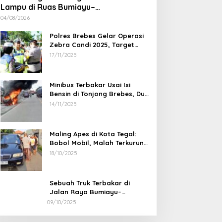
Lampu di Ruas Bumiayu–
Bantarkawung Telan Korban, Innova
04/08/2026
Hantam Pohon di Bantarkawung
Polres Brebes Gelar Operasi
Zebra Candi 2025, Target
Turunkan Kecelakaan dan
17/11/2025
Pelanggaran Lalu Lintas
Minibus Terbakar Usai Isi
Bensin di Tonjong Brebes, Dua
Penumpang Luka Bakar
14/11/2025
Maling Apes di Kota Tegal:
Bobol Mobil, Malah Terkurung
Sendiri di Dalamnya
18/10/2025
Sebuah Truk Terbakar di
Jalan Raya Bumiayu–
Bantarkawung, Diduga Akibat
09/10/2025
Gangguan Kelistrikan