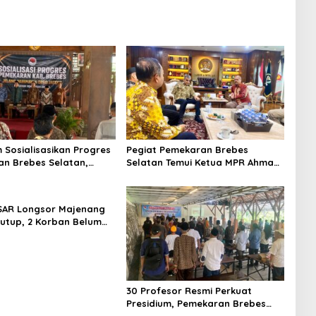
m Sosialisasikan Progres
Pegiat Pemekaran Brebes
n Brebes Selatan,
Selatan Temui Ketua MPR Ahmad
ukan Pansus DPRD
Muzani, Minta Dukungan Urus
adi Tahap Berikutnya
Berkas ke Provinsi
SAR Longsor Majenang
tutup, 2 Korban Belum
n hingga Hari ke-10
30 Profesor Resmi Perkuat
Presidium, Pemekaran Brebes
Selatan Semakin Tak Terbendung