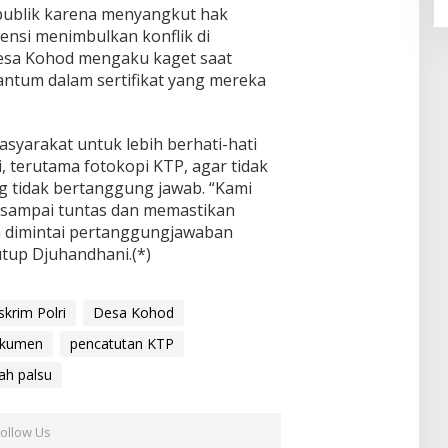
publik karena menyangkut hak
ensi menimbulkan konflik di
esa Kohod mengaku kaget saat
ntum dalam sertifikat yang mereka
syarakat untuk lebih berhati-hati
 terutama fotokopi KTP, agar tidak
g tidak bertanggung jawab. “Kami
 sampai tuntas dan memastikan
n dimintai pertanggungjawaban
utup Djuhandhani.(*)
krim Polri
Desa Kohod
okumen
pencatutan KTP
nah palsu
Follow Us