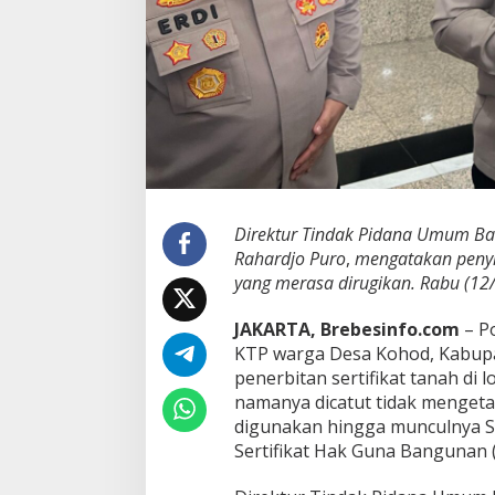
W
a
r
g
a
d
a
l
a
m
K
Direktur Tindak Pidana Umum Bare
a
Rahardjo Puro
,
mengatakan penyi
s
u
yang merasa dirugikan. Rabu (12
s
P
JAKARTA, Brebesinfo.com
– P
a
KTP warga Desa Kohod, Kabup
g
penerbitan sertifikat tanah di 
a
r
namanya dicatut tidak mengeta
L
digunakan hingga munculnya Se
a
Sertifikat Hak Guna Bangunan 
u
t