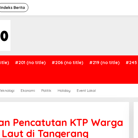
Indeks Berita
itle)
#201 (no title)
#206 (no title)
#219 (no title)
#245 
Teknologi
Ekonomi
Politik
Holiday
Event Lokal
aan Pencatutan KTP Warga
 Laut di Tangerang