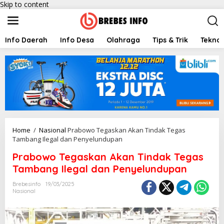
Skip to content
Info Daerah
Info Desa
Olahraga
Tips & Trik
Teknol
Home
/
Nasional
Prabowo Tegaskan Akan Tindak Tegas
Tambang Ilegal dan Penyelundupan
Prabowo Tegaskan Akan Tindak Tegas
Tambang Ilegal dan Penyelundupan
Brebesinfo
19/03/2025
Nasional