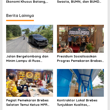
n
Ekonomi Khusus Batang,
Swasta, BUMN, dan BUMD
Ekonomi Jateng Diproyeksi
Wajib Cair 7 Hari Sebelum
Tumbuh Cepat
Lebaran
Berita Lainnya
Jalan Bergelombang dan
Presidium Sosialisasikan
Minim Lampu di Ruas
Progres Pemekaran Brebes
Bumiayu–Bantarkawung
Selatan, Pembentukan
Telan Korban, Innova
Pansus DPRD Jateng Jadi
Hantam Pohon di
Tahap Berikutnya
Bantarkawung
Pegiat Pemekaran Brebes
Kontraktor Lokal Brebes
Selatan Temui Ketua MPR
Tunjukkan Kualitas,
Ahmad Muzani, Minta
Rehabilitasi Rp 2 Miliar SLB