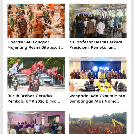
Dukungan Urus Berkas ke
Negeri Brebes Rampung
Provinsi
Operasi SAR Longsor
30 Profesor Resmi Perkuat
Majenang Resmi Ditutup, 2
Presidium, Pemekaran
Korban Belum Ditemukan
Brebes Selatan Semakin Tak
hingga Hari ke-10
Terbendung
Buruh Brebes Geruduk
Waspada! Ada Oknum Minta
Pemkab, UMK 2026 Dinilai
Sumbangan Atas Nama
Terlalu Rendah
Pemekaran Brebes Selatan