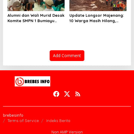
Alumni dan Wali Murid Desak
Update Longsor Majenang:
Komite SMPN 1 Bumiayu
10 Warga Masih Hilang,
Mundur, DPRD Brebes Turun
Operasi SAR Hari Kelima
Tangan
Gunakan 5 Metode
Pencarian
Add Comment
brebesinfo
Terms of Service
Indeks Berita
Non AMP Version