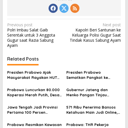
P
Previous post
Next post
Polri Imbau Salat Gaib
Kapolri Beri Santunan ke
o
Serentak untuk 3 Anggota
Keluarga Polisi Gugur Saat
s
Gugur saat Razia Sabung
Tindak Kasus Sabung Ayam
Ayam
t
n
Related Posts
a
v
Presiden Prabowo Ajak
Presiden Prabowo
Masyarakat Rayakan HUT
Sematkan Pangkat ke
i
ke-80 RI dengan Semangat
Lulusan Terbaik TNI-Polri
g
dan Kebersamaan
Penerima Adhi Makayasa
Prabowo Luncurkan 80.000
Gubernur Jateng dan
a
Koperasi Merah Putih, Desa
Menko Pangan Tinjau
Siap Mandiri Ekonomi
Kesiapan Koperasi Merah
t
Putih Jelang Diluncurkan
Jawa Tengah Jadi Provinsi
571 Ribu Penerima Bansos
i
Presiden Prabowo
Pertama 100 Persen
Ketahuan Main Judi Online,
Koperasi Merah Putih
Transaksinya Tembus Rp957
o
Berbadan Hukum
Miliar Sepanjang 2024
Prabowo Resmikan Kawasan
Prabowo: THR Pekerja