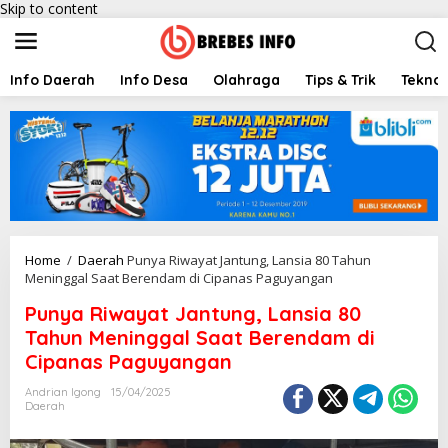
Skip to content
Info Daerah
Info Desa
Olahraga
Tips & Trik
Teknol
Home
/
Daerah
Punya Riwayat Jantung, Lansia 80 Tahun
Meninggal Saat Berendam di Cipanas Paguyangan
Punya Riwayat Jantung, Lansia 80
Tahun Meninggal Saat Berendam di
Cipanas Paguyangan
Andrian Igong
15/04/2025
Daerah