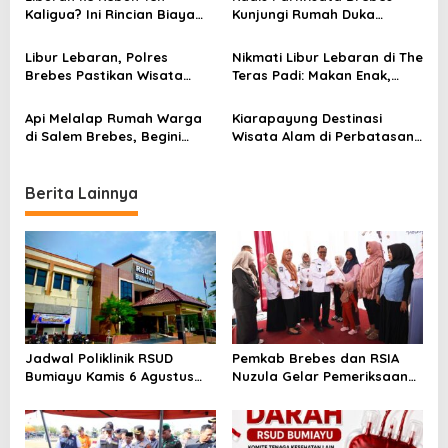
a
Kaligua? Ini Rincian Biaya
Kunjungi Rumah Duka
per Orang yang Perlu Kamu
Korban Cipanas dan Beri
t
Siapkan
Santunan
Libur Lebaran, Polres
Nikmati Libur Lebaran di The
i
Brebes Pastikan Wisata
Teras Padi: Makan Enak,
Aman dan Nyaman
Berenang, dan Staycation
o
Api Melalap Rumah Warga
Kiarapayung Destinasi
n
di Salem Brebes, Begini
Wisata Alam di Perbatasan
Kronologinya
Brebes-Cilacap
Berita Lainnya
Jadwal Poliklinik RSUD
Pemkab Brebes dan RSIA
Bumiayu Kamis 6 Agustus
Nuzula Gelar Pemeriksaan
2026, Cek Jam Praktik
Gratis untuk 100 Ibu Hamil,
Dokter Sebelum Berkunjung
Perkuat Kesehatan Ibu dan
Bayi