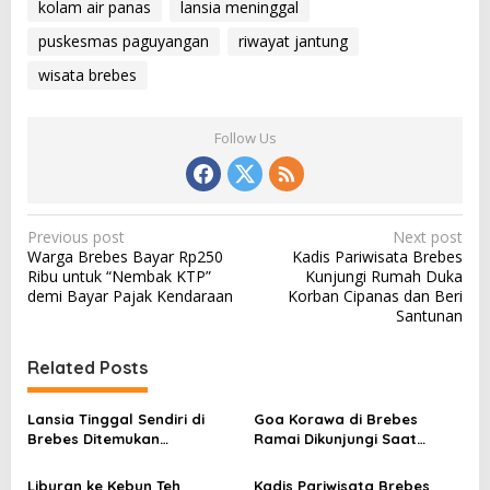
kolam air panas
lansia meninggal
puskesmas paguyangan
riwayat jantung
wisata brebes
Follow Us
P
Previous post
Next post
Warga Brebes Bayar Rp250
Kadis Pariwisata Brebes
o
Ribu untuk “Nembak KTP”
Kunjungi Rumah Duka
s
demi Bayar Pajak Kendaraan
Korban Cipanas dan Beri
Santunan
t
n
Related Posts
a
v
Lansia Tinggal Sendiri di
Goa Korawa di Brebes
Brebes Ditemukan
Ramai Dikunjungi Saat
i
Meninggal Membusuk
Liburan, Daya Tarik Alam
g
Sejuk dan Cerita Mistis
Liburan ke Kebun Teh
Kadis Pariwisata Brebes