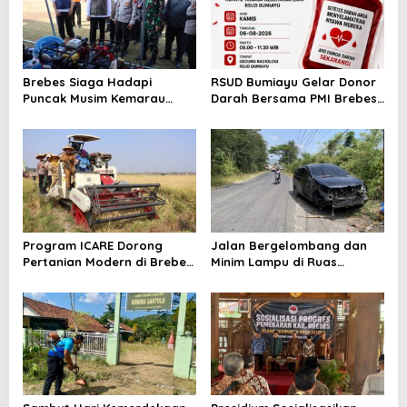
Brebes Siaga Hadapi
RSUD Bumiayu Gelar Donor
Puncak Musim Kemarau
Darah Bersama PMI Brebes
2026, Kapolres Pimpin Apel
Sambut HUT Ke-81 Republik
Kesiapsiagaan Bencana dan
Indonesia
Karhutla
Program ICARE Dorong
Jalan Bergelombang dan
Pertanian Modern di Brebes,
Minim Lampu di Ruas
Produktivitas Padi Losari
Bumiayu–Bantarkawung
Tembus 10,2 Ton per Hektare
Telan Korban, Innova
Hantam Pohon di
Bantarkawung