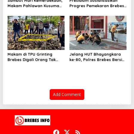
Sambut Hari Kemerdekaan,
Presidium Sosialisasikan
Makam Pahlawan Kusuma
Progres Pemekaran Brebes
Bantolo di Bantarkawung
Selatan, Pembentukan
Dibersihkan
Pansus DPRD Jateng Jadi
Tahap Berikutnya
Makam di TPU Grinting
Jelang HUT Bhayangkara
Brebes Digali Orang Tak
ke-80, Polres Brebes Bersih-
Dikenal Dua Kali, Polisi
Bersih 5 Tempat Ibadah dan
Selidiki Motif Pelaku
Bagikan Bansos
Add Comment